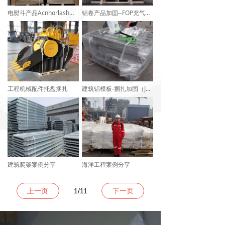
电熨斗产品Acnhorlash加固案例
铝卷产品加固--FOP充气袋应用
工程机械配件托盘捆扎
建筑铝模板-捆扎加固（JS65替代PET打包带）
建筑爬架案例分享
海洋工程案例分享
上一页
1
/
11
下一页