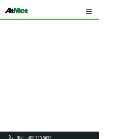
Atmet 主页
끀
Atmet 我们的团队
Atmet 新闻
Atmet 应用案例
Atmet 产品
Atmet 技术与创新
Atmet 关于
Atmet 工厂与制造
Atmet 销售与服务
电话：
400 720 5656