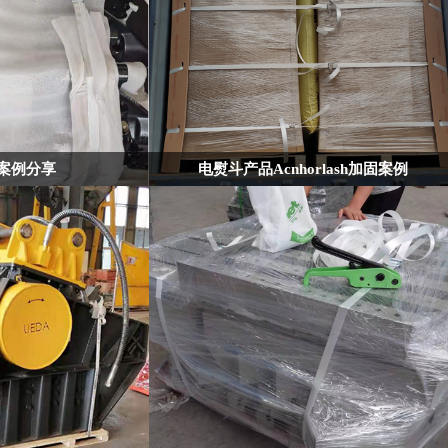
案例分享
电熨斗产品Acnhorlash加固案例
之前是用钢带加固。
客户是一家生产电熨斗的企业。
包带，客户使用过程中，觉
方便。
目前有产品出口日本的项目，应客户要求与推荐，使用
我司的集装箱加固方案及材料。
加固方案是 Acnhorlash加固方案。
使用加固材料：打包带CC105/230，打包扣CB10，
AnchorLash护角22，充气袋ONP0510和1020。