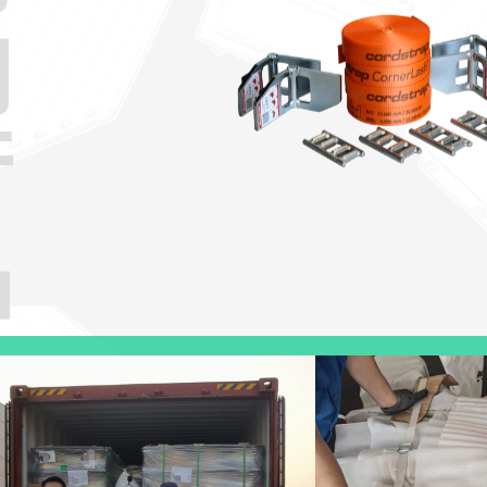
的
产
品