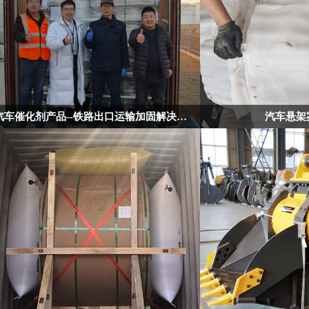
汽车催化剂产品--铁路出口运输加固解决案例
汽车悬架
客户为汽车催化剂生产厂商，客户原先使用欧标托盘，
客户主要是生产汽车悬架，
1级牛皮纸充气袋填充，尾部加国产粘固带封箱。
给客户推荐使用我们纤维打
在铁路运输中出现货损，客户货值高损失大，其货代公
得比原先钢带捆扎操作更加
司找到我司求助，我司迅速响应。
针对客户问题做了专业的方案，携带样品及方案上门介
绍演示，客户对我们的专业度非常认可，当即表示尽快
做装箱测试，下单备货。
次周我们再次登门现场装箱，客户对我司3级充气袋，
irBeast充气枪赞不绝口。
对尾部Anchorlash加固方案，客户也十分认可，表示装
箱速度较之前更快更简单也更安全了，工人装箱效率也